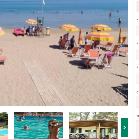
*
*
*
c
m