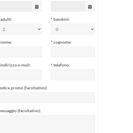
adulti:
*
bambini:
nome:
*
cognome:
indirizzo e-mail:
*
telefono:
odice promo (facoltativo):
essaggio (facoltativo):