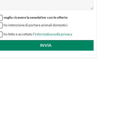
voglio ricevere la newsletter con le offerte
ho intenzione di portare animali domestici
ho letto e accettato l’
informativa sulla privacy