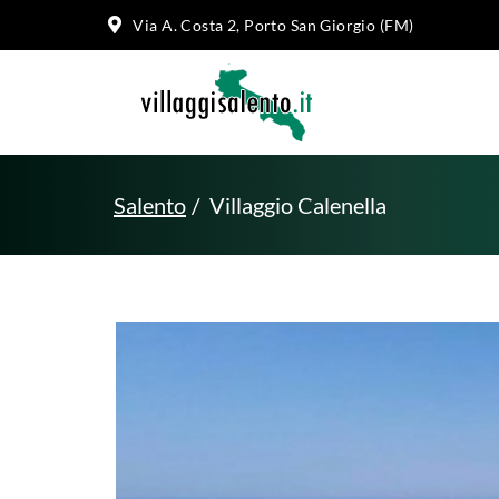
Via A. Costa 2, Porto San Giorgio (FM)
Salento
Villaggio Calenella