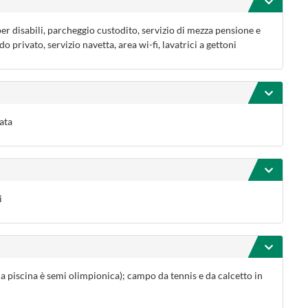
 per disabili, parcheggio custodito, servizio di mezza pensione e
 privato, servizio navetta, area wi-fi, lavatrici a gettoni
nata
i
(la piscina è semi olimpionica); campo da tennis e da calcetto in