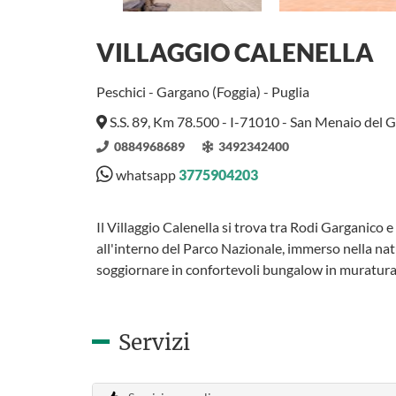
VILLAGGIO CALENELLA
Peschici - Gargano (Foggia) - Puglia
S.S. 89, Km 78.500 - I-71010 - San Menaio del 
0884968689
3492342400
whatsapp
3775904203
Il Villaggio Calenella si trova tra Rodi Garganico 
all'interno del Parco Nazionale, immerso nella nat
soggiornare in confortevoli bungalow in muratur
Servizi