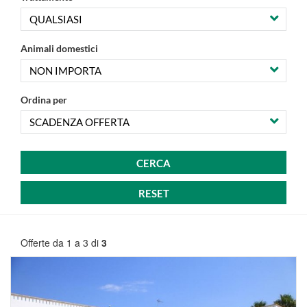
periodo
ricerca
offerte
Animali domestici
Ordina per
Offerte da 1 a 3 di
3