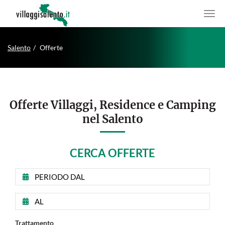
Salento
Offerte
Offerte Villaggi, Residence e Camping
nel Salento
CERCA OFFERTE
Data
di
inizio
Data
periodo
di
ricerca
fine
offerte
Trattamento