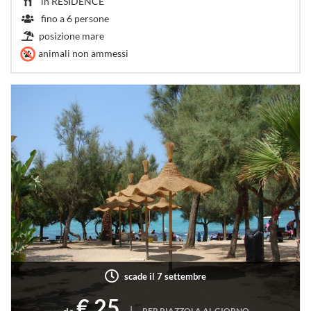
in
RESIDENCE
fino a
6
persone
posizione mare
animali non ammessi
scade il 7 settembre
€ 25
|
PER PIAZZOLA AL GIORNO