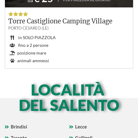
da
Torre Castiglione Camping Village
PORTO CESAREO (LE)
in
SOLO PIAZZOLA
fino a
2
persone
posizione mare
animali ammessi
LOCALITÀ
DEL SALENTO
Brindisi
Lecce
Taranto
Gallipoli