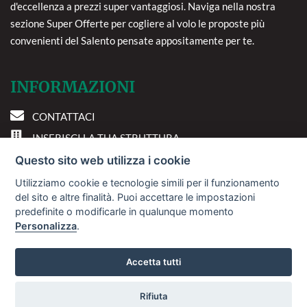
d'eccellenza a prezzi super vantaggiosi. Naviga nella nostra
sezione Super Offerte per cogliere al volo le proposte più
convenienti del Salento pensate appositamente per te.
INFORMAZIONI
CONTATTACI
INSERISCI LA TUA STRUTTURA
PREFERENZE COOKIE
Questo sito web utilizza i cookie
Utilizziamo cookie e tecnologie simili per il funzionamento
DOVE SIAMO
del sito e altre finalità. Puoi accettare le impostazioni
predefinite o modificarle in qualunque momento
Personalizza
.
Via A. Costa, 2 - 63822
Porto San Giorgio (FM)
Accetta tutti
Rifiuta
© 2018
Sviluppo Turismo Italia S.r.L. unipersonale