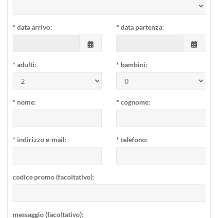
*
data arrivo:
*
data partenza:
*
adulti:
*
bambini:
*
nome:
*
cognome:
*
indirizzo e-mail:
*
telefono:
codice promo (facoltativo):
messaggio (facoltativo):