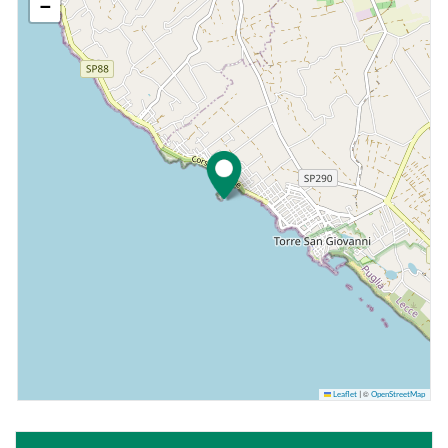
−
©
Leaflet
|
OpenStreetMap