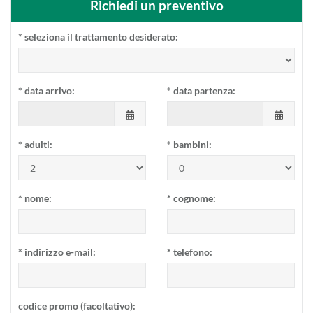
Richiedi un preventivo
*
seleziona il trattamento desiderato:
*
data arrivo:
*
data partenza:
*
adulti:
*
bambini:
*
nome:
*
cognome:
*
indirizzo e-mail:
*
telefono:
codice promo (facoltativo):