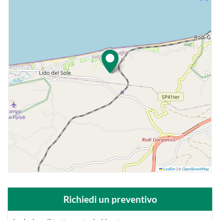
©
Leaflet
|
OpenStreetMap
Richiedi un preventivo