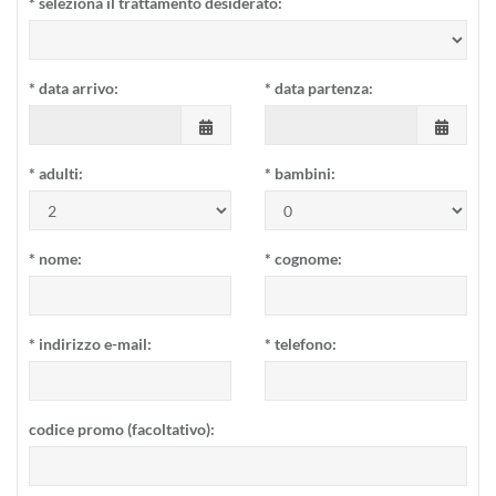
*
seleziona il trattamento desiderato:
*
data arrivo:
*
data partenza:
*
adulti:
*
bambini:
*
nome:
*
cognome:
*
indirizzo e-mail:
*
telefono:
codice promo (facoltativo):