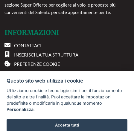
sezione Super Offerte per cogliere al volo le proposte più
convenienti del Salento pensate appositamente per te.
INFORMAZIONI
CONTATTACI
INSERISCI LA TUA STRUTTURA
PREFERENZE COOKIE
DOVE SIAMO
Questo sito web utilizza i cookie
Utilizziamo cookie e tecnologie simili per il funzionamento
Via A. Costa, 2 - 63822
del sito e altre finalità. Puoi accettare le impostazioni
Porto San Giorgio (FM)
predefinite o modificarle in qualunque momento
Personalizza
.
© 2018
Sviluppo Turismo Italia S.r.L. unipersonale
Accetta tutti
P.IVA: 01665350433 | R.E.A. FM-195884