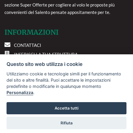
sezione Super Offerte per cogliere al volo le proposte più
convenienti del Salento pensate appositamente per te.
INFORMAZIONI
CONTATTACI
INSERISCI LA TUA STRUTTURA
PREFERENZE COOKIE
Questo sito web utilizza i cookie
Utilizziamo cookie e tecnologie simili per il funzionamento
DOVE SIAMO
del sito e altre finalità. Puoi accettare le impostazioni
predefinite o modificarle in qualunque momento
Personalizza
.
Via A. Costa, 2 - 63822
Porto San Giorgio (FM)
Accetta tutti
Rifiuta
© 2018
Sviluppo Turismo Italia S.r.L. unipersonale
Vuoi ricevere le offerte?
P.IVA: 01665350433 | R.E.A. FM-195884