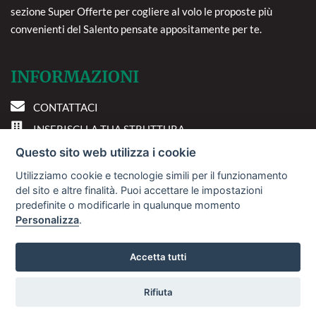
sezione Super Offerte per cogliere al volo le proposte più
convenienti del Salento pensate appositamente per te.
INFORMAZIONI
CONTATTACI
INSERISCI LA TUA STRUTTURA
PREFERENZE COOKIE
Questo sito web utilizza i cookie
Utilizziamo cookie e tecnologie simili per il funzionamento
DOVE SIAMO
del sito e altre finalità. Puoi accettare le impostazioni
predefinite o modificarle in qualunque momento
Personalizza
.
Via A. Costa, 2 - 63822
Porto San Giorgio (FM)
Accetta tutti
Rifiuta
© 2018
Sviluppo Turismo Italia S.r.L. unipersonale
Vuoi ricevere le offerte?
P.IVA: 01665350433 | R.E.A. FM-195884