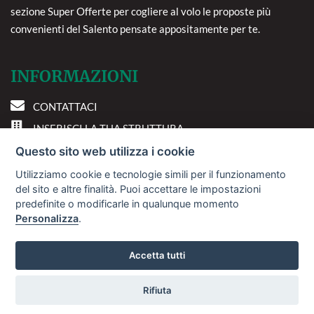
sezione Super Offerte per cogliere al volo le proposte più
convenienti del Salento pensate appositamente per te.
INFORMAZIONI
CONTATTACI
INSERISCI LA TUA STRUTTURA
PREFERENZE COOKIE
Questo sito web utilizza i cookie
Utilizziamo cookie e tecnologie simili per il funzionamento
DOVE SIAMO
del sito e altre finalità. Puoi accettare le impostazioni
predefinite o modificarle in qualunque momento
Personalizza
.
Via A. Costa, 2 - 63822
Porto San Giorgio (FM)
Accetta tutti
Rifiuta
© 2018
Sviluppo Turismo Italia S.r.L. unipersonale
Vuoi ricevere le offerte?
P.IVA: 01665350433 | R.E.A. FM-195884