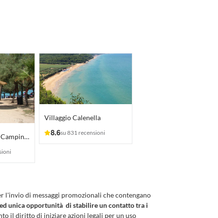
Villaggio Calenella
8.6
su 831 recensioni
Torre Castiglione Camping Village
sioni
er l'invio di messaggi promozionali che contengano
 ed unica opportunità di stabilire un contatto tra i
to il diritto di iniziare azioni legali per un uso