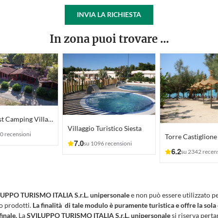
INVIA LA RICHIESTA
In zona puoi trovare ...
Gold Coast Camping Village
Villaggio Turistico Siesta
0 recensioni
7.0
su 1096 recensioni
6.2
su 2342 recen
UPPO TURISMO ITALIA S.r.L. unipersonale
e non può essere utilizzato p
 o prodotti.
La finalità di tale modulo è puramente turistica e offre la sola
finale.
La
SVILUPPO TURISMO ITALIA S.r.L. unipersonale
si riserva pertan