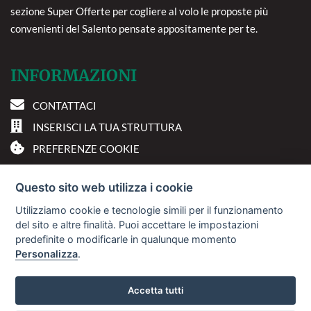
sezione Super Offerte per cogliere al volo le proposte più
convenienti del Salento pensate appositamente per te.
INFORMAZIONI
CONTATTACI
INSERISCI LA TUA STRUTTURA
PREFERENZE COOKIE
DOVE SIAMO
Questo sito web utilizza i cookie
Utilizziamo cookie e tecnologie simili per il funzionamento
Via A. Costa, 2 - 63822
del sito e altre finalità. Puoi accettare le impostazioni
Porto San Giorgio (FM)
predefinite o modificarle in qualunque momento
Personalizza
.
© 2018
Sviluppo Turismo Italia S.r.L. unipersonale
Accetta tutti
P.IVA: 01665350433 | R.E.A. FM-195884