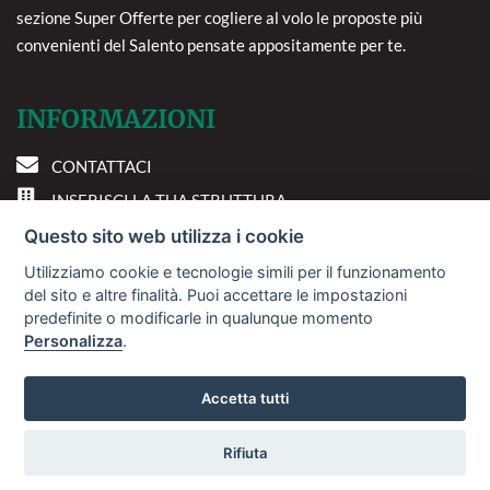
sezione Super Offerte per cogliere al volo le proposte più
convenienti del Salento pensate appositamente per te.
INFORMAZIONI
CONTATTACI
INSERISCI LA TUA STRUTTURA
PREFERENZE COOKIE
Questo sito web utilizza i cookie
Utilizziamo cookie e tecnologie simili per il funzionamento
DOVE SIAMO
del sito e altre finalità. Puoi accettare le impostazioni
predefinite o modificarle in qualunque momento
Personalizza
.
Via A. Costa, 2 - 63822
Porto San Giorgio (FM)
Accetta tutti
Rifiuta
© 2018
Sviluppo Turismo Italia S.r.L. unipersonale
Vuoi ricevere le offerte?
P.IVA: 01665350433 | R.E.A. FM-195884