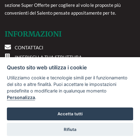
sezione Super Offerte per cogliere al volo le proposte più
convenienti del Salento pensate appositamente per te.
INFORMAZIONI
CONTATTACI
INSERISCI LA TUA STRUTTURA
PREFERENZE COOKIE
Questo sito web utilizza i cookie
Utilizziamo cookie e tecnologie simili per il funzionamento
DOVE SIAMO
del sito e altre finalità. Puoi accettare le impostazioni
predefinite o modificarle in qualunque momento
Personalizza
.
Via A. Costa, 2 - 63822
Porto San Giorgio (FM)
Accetta tutti
Rifiuta
© 2018
Sviluppo Turismo Italia S.r.L. unipersonale
Vuoi ricevere le offerte?
P.IVA: 01665350433 | R.E.A. FM-195884