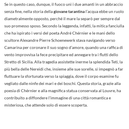
Se in questo caso, dunque, il fuoco unì i due amanti in un abbraccio
senza fine, nella storia della
giovane tarantina
l’acqua ebbe un ruolo
diametralmente opposto, perché il mare la separò per sempre dal
suo promesso sposo. Secondo la leggenda, infatti, la mitica fanciulla
che ha ispirato i versi del poeta André Chérnier e le mani dello
scultore Alexandre Pierre Schoenewerk stava navigando verso
Camarina per coronare il suo sogno d’amore, quando una raffica di
vento improvvisa la fece precipitare ed annegare tra i flutti dello
Stretto di Sicilia. Alla tragedia assistette inerme la splendida Teti, la
più bella delle Nereidi che, insieme alle sue sorelle, si impegnò a far
fluttuare la sfortunata verso la spiaggia, dove il corpo esamine fu
vegliato dalle ninfe dei mari e dei boschi. Questa storia, grazie alla
poesia di Chérnier e alla magnifica statua conservata al Louvre, ha
contribuito a diffondere l’immagine di una città romantica e
misteriosa, che attende solo di essere scoperta.