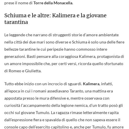
prese il nome di
Torre della Monacella
.
Schiuma e le altre: Kalimera e la giovane
tarantina
Le leggende che narrano di struggenti storie d’amore ambientate
nella città dei due mari sono diverse e Schiuma è solo una delle fiere
bellezze tarantine le cui peripezie hanno commosso intere
generazioni. Basti pensare alla coraggiosa Kalimera, protagonista di
un amore impossibile che, per certi versi, ricorda quello sfortunato
di Romeo e Giulietta.
Tutto ebbe inizio con un incrocio di sguardi.
Kalimera
, infatti,
all’epoca in cui i romani assediavano Taranto, una mattina era
appostata presso le mura difensive e, mentre osservava con
curiosità l’accampamento della legione nemica, d’un tratto posò gli
occhi sul giovane Tumulo. La ragazza rimase letteralmente rapita
dall’espressione fiera e spavalda di quello che non sapeva essere il
console capo dell’esercito capitolino e, anche per Tumulo, fu amore