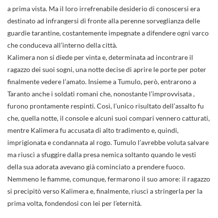
a prima vista. Ma il loro irrefrenabile desiderio di conoscersi era
destinato ad infrangersi di fronte alla perenne sorveglianza delle
guardie tarantine, costantemente impegnate a difendere ogni varco
che conduceva all’interno della città.
Kalimera non si diede per vinta e, determinata ad incontrare il
ragazzo dei suoi sogni, una notte decise di aprire le porte per poter
finalmente vedere l’amato. Insieme a Tumulo, però, entrarono a
Taranto anche i soldati romani che, nonostante l’improvvisata ,
furono prontamente respinti. Così, l’unico risultato dell’assalto fu
che, quella notte, il console e alcuni suoi compari vennero catturati,
mentre Kalimera fu accusata di alto tradimento e, quindi,
imprigionata e condannata al rogo. Tumulo l’avrebbe voluta salvare
ma riuscì a sfuggire dalla presa nemica soltanto quando le vesti
della sua adorata avevano già cominciato a prendere fuoco.
Nemmeno le fiamme, comunque, fermarono il suo amore: il ragazzo
si precipitò verso Kalimera e, finalmente, riuscì a stringerla per la
prima volta, fondendosi con lei per l’eternità.