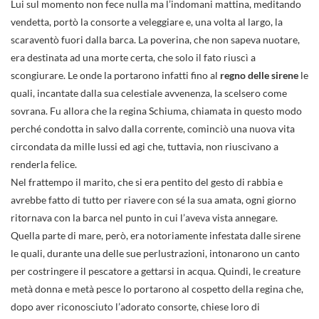
Lui sul momento non fece nulla ma l’indomani mattina, meditando
vendetta, portò la consorte a veleggiare e, una volta al largo, la
scaraventò fuori dalla barca. La poverina, che non sapeva nuotare,
era destinata ad una morte certa, che solo il fato riuscì a
scongiurare. Le onde la portarono infatti fino al
regno delle sirene
le
quali, incantate dalla sua celestiale avvenenza, la scelsero come
sovrana. Fu allora che la regina Schiuma, chiamata in questo modo
perché condotta in salvo dalla corrente, cominciò una nuova vita
circondata da mille lussi ed agi che, tuttavia, non riuscivano a
renderla felice.
Nel frattempo il marito, che si era pentito del gesto di rabbia e
avrebbe fatto di tutto per riavere con sé la sua amata, ogni giorno
ritornava con la barca nel punto in cui l’aveva vista annegare.
Quella parte di mare, però, era notoriamente infestata dalle sirene
le quali, durante una delle sue perlustrazioni, intonarono un canto
per costringere il pescatore a gettarsi in acqua. Quindi, le creature
metà donna e metà pesce lo portarono al cospetto della regina che,
dopo aver riconosciuto l’adorato consorte, chiese loro di