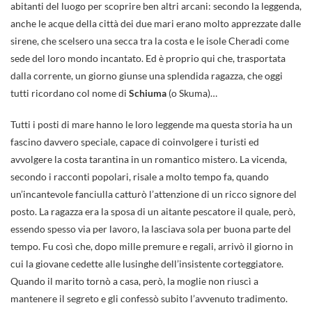
abitanti del luogo per scoprire ben altri arcani: secondo la leggenda,
anche le acque della città dei due mari erano molto apprezzate dalle
sirene, che scelsero una secca tra la costa e le isole Cheradi come
sede del loro mondo incantato. Ed è proprio qui che, trasportata
dalla corrente, un giorno giunse una splendida ragazza, che oggi
tutti ricordano col nome di
Schiuma
(o Skuma)…
Tutti i posti di mare hanno le loro leggende ma questa storia ha un
fascino davvero speciale, capace di coinvolgere i turisti ed
avvolgere la costa tarantina in un romantico mistero. La vicenda,
secondo i racconti popolari, risale a molto tempo fa, quando
un’incantevole fanciulla catturò l’attenzione di un ricco signore del
posto. La ragazza era la sposa di un aitante pescatore il quale, però,
essendo spesso via per lavoro, la lasciava sola per buona parte del
tempo. Fu così che, dopo mille premure e regali, arrivò il giorno in
cui la giovane cedette alle lusinghe dell’insistente corteggiatore.
Quando il marito tornò a casa, però, la moglie non riuscì a
mantenere il segreto e gli confessò subito l’avvenuto tradimento.