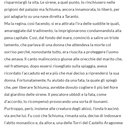
risparmiargli la vita. Le sirene, a quel punto, lo rinchiusero nelle
prigioni del palazzo ma Schiuma, ancora innamorata, lo liberò, per
poi adagiarlo su una nave diretta a Taranto.
Ma la regina, così facendo, si era attirata l’ira delle suddite le quali,
amareggiate dal tradimento, la imprigionarono condannandola alla
pena capitale. Così, dal fondo del mare, cominciò a salire un triste
lamento, che parlava di una donna che attendeva la morte col
sorriso perché, nonostante tutto, era riuscita a proteggere l’uomo
che amava. Il canto malinconico giunse alle orecchie del marito che,
nel frattempo, dopo essersi risvegliato sulla spiaggia, aveva
ricordato l’accaduto ed era più che mai deciso a riprendersi la sua
donna. Fortunatamente, fu aiutato da una fata, la quale gli spiegò
che, per liberare Schiuma, avrebbe dovuto cogliere il più bel fiore
dal giardino delle sirene. Il pescatore ubbidì e la fata, come
d’accordo, lo ricompensò provocando una sorta di tsunami.
Purtroppo, però, insieme alle creature degli abissi, l’onda trascinò
via anche lui. Fu così che Schiuma, rimasta sola, decise di indossare
l’abito monastico e, da allora, una delle Torri del Castello Aragonese