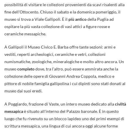
possibilità di visitare le collezioni provenienti da scavi risalenti alla
fine dell’Ottocento. Chiuso il sabato e la domenica pomeriggio, il
museo si trova a Viale Gallipoli. È il
più antico
della Puglia ad
ospitare la più vasta collezione di vasi attici a figure rosse e
ceramiche messapiche.
A Gallipoli il Museo Civico E. Barba offre tante sezioni: armi e
vestiti, reperti archeologici, ceramiche e vetri, collezioni
numismatiche, zoologiche, mineralogiche e molto altro ancora. Un
museo
completo
dove, tra l’altro, può essere ammirata anche la
collezione delle opere di Giovanni Andrea Coppola, medico e
pittore di nobile famiglia gallipolina i cui dipinti sono stati donati al
museo dai suoi eredi.
A Poggiardo, frazione di Vaste, un intero museo dedicato alla
civiltà
messapica
è situato all'interno del Palazzo baronale. È in questo
luogo che fu rivenuto su un blocco lapideo uno dei primi esempi di
scrittura messapica, una lingua di cui ancora oggi alcune forme