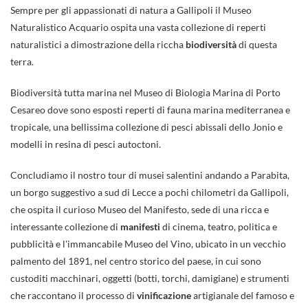
Sempre per gli appassionati di natura a Gallipoli il Museo
Naturalistico Acquario ospita una vasta collezione di reperti
naturalistici a dimostrazione della riccha
biodiversità
di questa
terra.
Biodiversità tutta marina nel Museo di Biologia Marina di Porto
Cesareo dove sono esposti reperti di fauna marina mediterranea e
tropicale, una bellissima collezione di pesci abissali dello Jonio e
modelli in resina di pesci autoctoni.
Concludiamo il nostro tour di musei salentini andando a Parabita,
un borgo suggestivo a sud di Lecce a pochi chilometri da Gallipoli,
che ospita il curioso Museo del Manifesto, sede di una ricca e
interessante collezione di
manifesti
di cinema, teatro, politica e
pubblicità e l'immancabile Museo del Vino, ubicato in un vecchio
palmento del 1891, nel centro storico del paese, in cui sono
custoditi macchinari, oggetti (botti, torchi, damigiane) e strumenti
che raccontano il processo di
vinificazione
artigianale del famoso e