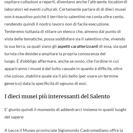
ospitare collezioni e reperti, diventano anche l'attraente
location
di
laboratori ed eventi culturali. Certamente parlare di di dieci musei
non è esaustivo poiché il territorio salentino ne conta oltre cento,
rendendo quindi il nostro lavoro non di facile esecuzione.
Tenteremo tuttavia di stilare un elenco che, almeno dal punto di
vista delle tematiche, possa soddisfare sia il salentino che, vivendo
la sua terra, sa quali siano gli
aspetti caratterizzanti
di essa, sia quel
turista che desidera ampliare la propria conoscenza del
luogo. È d'obbligo affermare, anche se ovvio, che l'ordine in cui
appariranno i musei è del tutto casuale in quanto è difficile, oltre
che ozioso, stabilire quale sia il più bello (per usare un termine
generico) data la specificità di ognuno di essi.
I dieci musei più interessanti del Salento
E' giunto quindi il momento di addentrarci insieme in questi luoghi
del sapere:
A Lecce il Museo provinciale Sigismondo Castromediano offre la